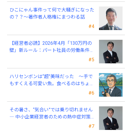
ひこにゃん事件って何で大騒ぎになった
の？？～著作者人格権にまつわる話
#4
【経営者必読】2026年4月「130万円の
壁」新ルール：パート社員の労働条件通
知書、今すぐ見直すべき理由
#5
ハリセンボンは“超”美味だった ～手で
もすくえる可愛い魚。食べるのはちょっ
と可哀そう～
#6
その暑さ、“気合い”では乗り切れません
― 中小企業経営者のための熱中症対策
―
#7