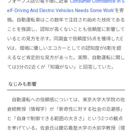
フォーブス誌の電子版に記事 ‘
Consumer Confidence In S
elf-Driving And Electric Vehicles Needs Some Work
’を寄
稿。自動運転車はこの数年で注目され始めた技術である
ことを強調し、認知が高くないことも信頼度に影響して
いるとの見方を示す。同調査で信頼度55点を獲得したE
Vは、環境に優しいエコカーとしての認知度が6割を超
えるなど肯定的な見方があった。実際、自動運転に関し
ては3分の2近くが「知識がない」と回答していた。
なじみも影響
自動運転への信頼感については、東京大学大学院の佐
倉統教授（情報学）が「新奇性に対する社会の忌避感」
と「自身で制御できる範囲の大きさ」という2つの観点
を挙げている。佐倉氏は慶応義塾大学の大前学教授（環