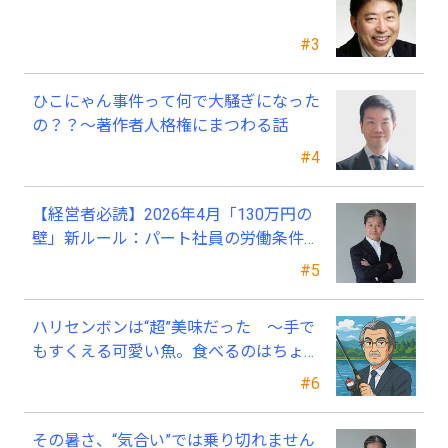
#3
ひこにゃん事件って何で大騒ぎになった
の？？～著作者人格権にまつわる話
#4
【経営者必読】2026年4月「130万円の
壁」新ルール：パート社員の労働条件通
知書、今すぐ見直すべき理由
#5
ハリセンボンは“超”美味だった ～手で
もすくえる可愛い魚。食べるのはちょっ
と可哀そう～
#6
その暑さ、“気合い”では乗り切れません