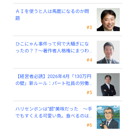
ＡＩを使うと人は馬鹿になるのか問
題
#3
ひこにゃん事件って何で大騒ぎにな
ったの？？～著作者人格権にまつわ
る話
#4
【経営者必読】2026年4月「130万円
の壁」新ルール：パート社員の労働
条件通知書、今すぐ見直すべき理由
#5
ハリセンボンは“超”美味だった ～手
でもすくえる可愛い魚。食べるのは
ちょっと可哀そう～
#6