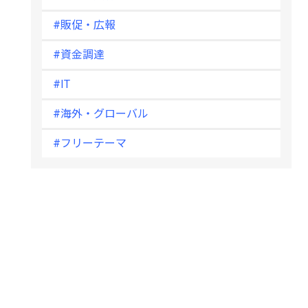
#販促・広報
#資金調達
#IT
#海外・グローバル
#フリーテーマ