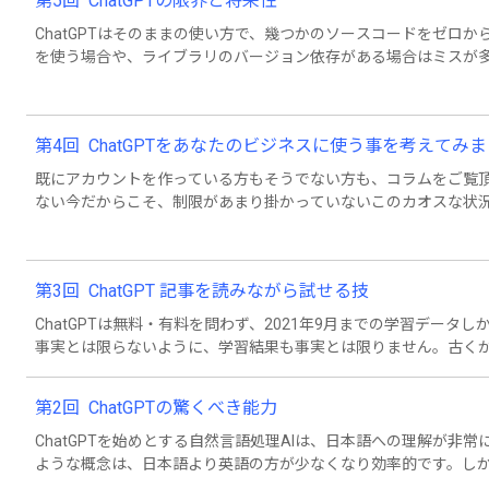
第5回 ChatGPTの限界と将来性
ChatGPTはそのままの使い方で、幾つかのソースコードをゼロ
を使う場合や、ライブラリのバージョン依存がある場合はミスが
ります。
第4回 ChatGPTをあなたのビジネスに使う事を考えてみ
既にアカウントを作っている方もそうでない方も、コラムをご覧
ない今だからこそ、制限があまり掛かっていないこのカオスな状
第3回 ChatGPT 記事を読みながら試せる技
ChatGPTは無料・有料を問わず、2021年9月までの学習データ
事実とは限らないように、学習結果も事実とは限りません。古く
しないほうが無難です。
第2回 ChatGPTの驚くべき能力
ChatGPTを始めとする自然言語処理AIは、日本語への理解が非
ような概念は、日本語より英語の方が少なくなり効率的です。し
うが確実です。