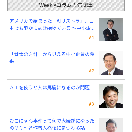
Weeklyコラム人気記事
アメリカで始まった「AIリストラ」、日
本でも静かに動き始めている ～中小企
業経営者が今、見直すべき採用・業務・
#1
人材育成
「骨太の方針」から見える中小企業の将
来
#2
ＡＩを使うと人は馬鹿になるのか問題
#3
ひこにゃん事件って何で大騒ぎになった
の？？～著作者人格権にまつわる話