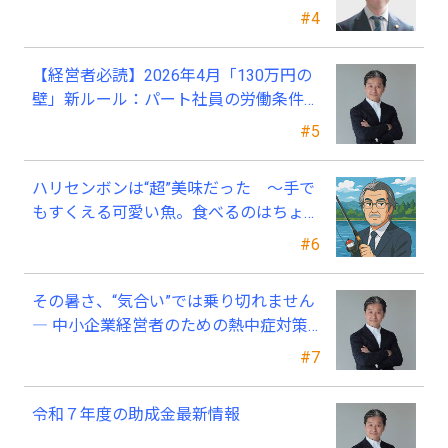
#4
【経営者必読】2026年4月「130万円の
壁」新ルール：パート社員の労働条件通
知書、今すぐ見直すべき理由
#5
ハリセンボンは“超”美味だった ～手で
もすくえる可愛い魚。食べるのはちょっ
と可哀そう～
#6
その暑さ、“気合い”では乗り切れません
― 中小企業経営者のための熱中症対策
―
#7
令和７年度の助成金最新情報