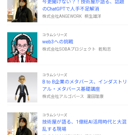
今更聞けない？！技術屋が語る、話題
のChatGPTで人手不足解消
株式会社ANGEWORK 桐生雄洋
コラムシリーズ
web3への挑戦
株式会社SOBAプロジェクト 乾和志
コラムシリーズ
B to B企業のメタバース、インダストリ
アル・メタバース基礎講座
株式会社アルゴバース 瀧田理康
コラムシリーズ
技術屋が語る、1億総AI活用時代と大混
乱する現場