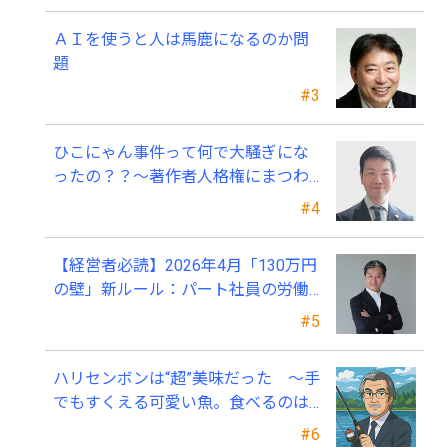
ＡＩを使うと人は馬鹿になるのか問
題
#3
ひこにゃん事件って何で大騒ぎにな
ったの？？～著作者人格権にまつわ
る話
#4
【経営者必読】2026年4月「130万円
の壁」新ルール：パート社員の労働
条件通知書、今すぐ見直すべき理由
#5
ハリセンボンは“超”美味だった ～手
でもすくえる可愛い魚。食べるのは
ちょっと可哀そう～
#6