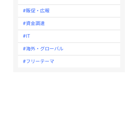
#販促・広報
#資金調達
#IT
#海外・グローバル
#フリーテーマ