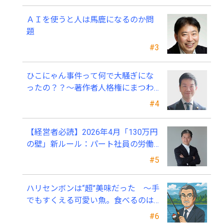
ＡＩを使うと人は馬鹿になるのか問
題
#3
ひこにゃん事件って何で大騒ぎにな
ったの？？～著作者人格権にまつわ
る話
#4
【経営者必読】2026年4月「130万円
の壁」新ルール：パート社員の労働
条件通知書、今すぐ見直すべき理由
#5
ハリセンボンは“超”美味だった ～手
でもすくえる可愛い魚。食べるのは
ちょっと可哀そう～
#6