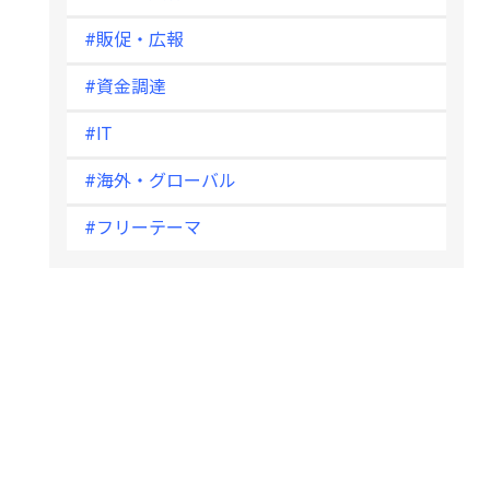
#販促・広報
#資金調達
#IT
#海外・グローバル
#フリーテーマ