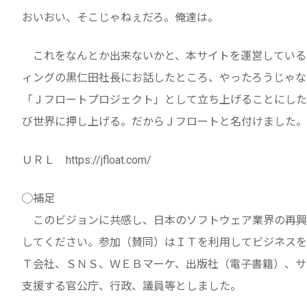
おいおい、そこじゃねぇだろ。俺達は。
これをなんとか出来ないかと、本サイトを運営しているイ
ィングの黒仁田社長にお話したところ、やったろうじゃな
「Ｊフロートプロジェクト」として立ち上げることにした
び世界に押し上げる。だからＪフロートと名付けました。
ＵＲＬ https://jfloat.com/
◯補足
このビジョンに共感し、日本のソフトウェア業界の再興
してください。参加（賛同）はＩＴを利用してビジネスを
Ｔ会社、ＳＮＳ、ＷＥＢマーケ、出版社（電子書籍）、サ
支援する官公庁、行政、議員等としました。