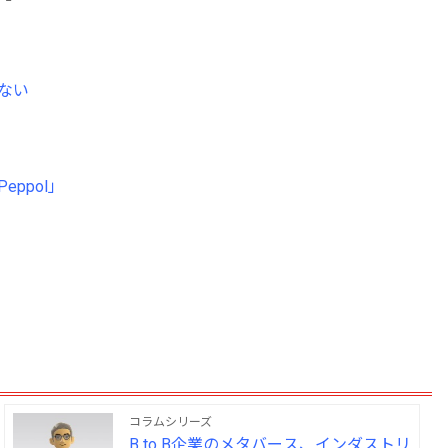
ない
ppol」
コラムシリーズ
B to B企業のメタバース、インダストリ