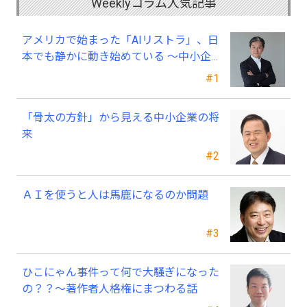
Weeklyコラム人気記事
アメリカで始まった「AIリストラ」、日
本でも静かに動き始めている ～中小企
業経営者が今、見直すべき採用・業務・
#1
人材育成
「骨太の方針」から見える中小企業の将
来
#2
ＡＩを使うと人は馬鹿になるのか問題
#3
ひこにゃん事件って何で大騒ぎになった
の？？～著作者人格権にまつわる話