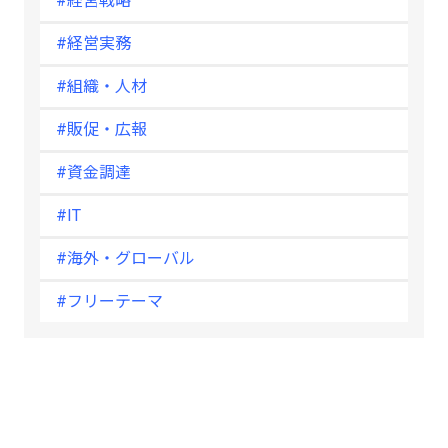
#経営戦略
#経営実務
#組織・人材
#販促・広報
#資金調達
#IT
#海外・グローバル
#フリーテーマ