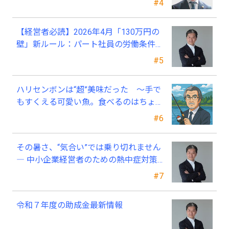
#4
【経営者必読】2026年4月「130万円の
壁」新ルール：パート社員の労働条件通
知書、今すぐ見直すべき理由
#5
ハリセンボンは“超”美味だった ～手で
もすくえる可愛い魚。食べるのはちょっ
と可哀そう～
#6
その暑さ、“気合い”では乗り切れません
― 中小企業経営者のための熱中症対策
―
#7
令和７年度の助成金最新情報