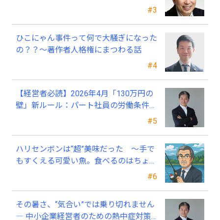
#3
ひこにゃん事件って何で大騒ぎになった
の？？～著作者人格権にまつわる話
#4
【経営者必読】2026年4月「130万円の
壁」新ルール：パート社員の労働条件通
知書、今すぐ見直すべき理由
#5
ハリセンボンは“超”美味だった ～手で
もすくえる可愛い魚。食べるのはちょっ
と可哀そう～
#6
その暑さ、“気合い”では乗り切れません
― 中小企業経営者のための熱中症対策