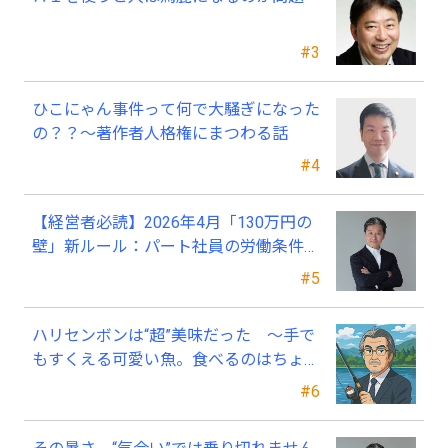
#3
ひこにゃん事件って何で大騒ぎになった
の？？～著作者人格権にまつわる話
#4
【経営者必読】2026年4月「130万円の
壁」新ルール：パート社員の労働条件通
知書、今すぐ見直すべき理由
#5
ハリセンボンは“超”美味だった ～手で
もすくえる可愛い魚。食べるのはちょっ
と可哀そう～
#6