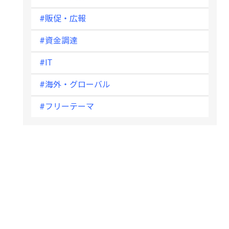
#販促・広報
#資金調達
#IT
#海外・グローバル
#フリーテーマ