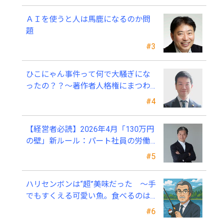
ＡＩを使うと人は馬鹿になるのか問
題
#3
ひこにゃん事件って何で大騒ぎにな
ったの？？～著作者人格権にまつわ
る話
#4
【経営者必読】2026年4月「130万円
の壁」新ルール：パート社員の労働
条件通知書、今すぐ見直すべき理由
#5
ハリセンボンは“超”美味だった ～手
でもすくえる可愛い魚。食べるのは
ちょっと可哀そう～
#6