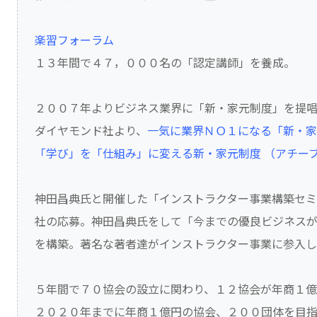
楽習フォーラム
１３年間で４７，０００名の「認定講師」を養成。
２００７年よりビジネス業界に「新・家元制度」を提
ダイヤモンド社より、
一気に業界ＮＯ１になる「新・家
「学び」を「仕組み」に変える新・家元制度 （アチーブ
神田昌典氏と開催した「インストラクター事業構築セ
社の応募。神田昌典氏をして「今までの優良ビジネスが
を構築。著名な著者達がインストラクター事業に参入
５年間で７０協会の設立に関わり、１２協会が年商１
２０２０年までに年商１億円の協会、２００団体を目指