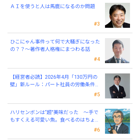
ＡＩを使うと人は馬鹿になるのか問題
#3
ひこにゃん事件って何で大騒ぎになった
の？？～著作者人格権にまつわる話
#4
【経営者必読】2026年4月「130万円の
壁」新ルール：パート社員の労働条件通
知書、今すぐ見直すべき理由
#5
ハリセンボンは“超”美味だった ～手で
もすくえる可愛い魚。食べるのはちょっ
と可哀そう～
#6