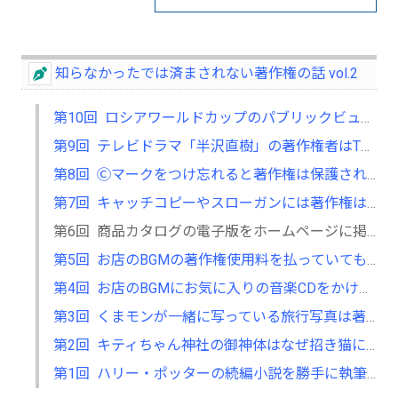
知らなかったでは済まされない著作権の話 vol.2
第10回 ロシアワールドカップのパブリックビューイングを勝手にやったら著作権侵害！？～伝達権にまつわる話
第9回 テレビドラマ「半沢直樹」の著作権者はTBSだけなの！？～二次的著作物にまつわる話
第8回 Ⓒマークをつけ忘れると著作権は保護されないの！？～著作権表示（マルCマーク）にまつわる話
第7回 キャッチコピーやスローガンには著作権はないの！？～著作物性にまつわる話
第6回 商品カタログの電子版をホームページに掲載しただけで著作権侵害になる場合があるの！？～支分権にまつわる話②
第5回 お店のBGMの著作権使用料を払っていても著作権侵害になってしまうの？？～支分権にまつわる話①
第4回 お店のBGMにお気に入りの音楽CDをかけると著作権使用料がかかるの！？～演奏権にまつわる話
第3回 くまモンが一緒に写っている旅行写真は著作権侵害なの？？～写り込みにまつわる話
第2回 キティちゃん神社の御神体はなぜ招き猫になったの？？～利用許諾の範囲にまつわる話
第1回 ハリー・ポッターの続編小説を勝手に執筆してもいいの！？～小説の登場人物の著作権にまつわる話