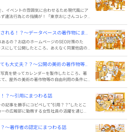
を、イベントの雰囲気に合わせるため現代風にア
わらず違法行為との指摘が！「東京おじさんコレク
のやりとりを通じて、同一性保持権についてやさ
される！？～データベースの著作物にま...
あるの？お店のホームページのSEO対策のた
ースにして公開したところ、あえなく同業他店の
若手店員の活躍を通じて、データベースの著作権
も大丈夫？？～公開の美術の著作物等...
の写真を使ってカレンダーを製作したところ、著
じて、屋外の美術の著作物等の自由利用の条件に
い！？～引用にまつわる話
の記事を勝手にコピペして“引用？？”したとこ
カーの広報部に勤務する女性社員の活躍を通じ
解説しています。
？？～著作者の認定にまつわる話