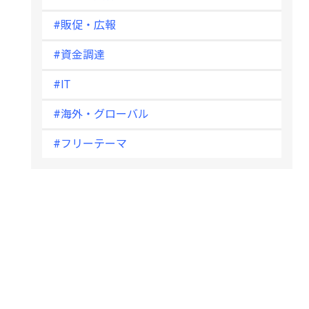
#販促・広報
#資金調達
#IT
#海外・グローバル
#フリーテーマ