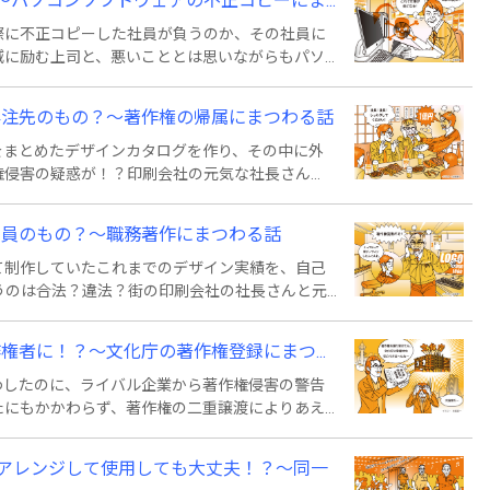
パソコンソフトウェアの不正コピーにま...
際に不正コピーした社員が負うのか、その社員に
減に励む上司と、悪いこととは思いながらもパソ
とりを通じて、パソコンソフトの不正コピーの責
外注先のもの？～著作権の帰属にまつわる話
をまとめたデザインカタログを作り、その中に外
権侵害の疑惑が！？印刷会社の元気な社長さん
てやさしく解説しています。
社員のもの？～職務著作にまつわる話
て制作していたこれまでのデザイン実績を、自己
うのは合法？違法？街の印刷会社の社長さんと元
いてやさしく解説しています。
権者に！？～文化庁の著作権登録にまつ...
わしたのに、ライバル企業から著作権侵害の警告
たにもかかわらず、著作権の二重譲渡によりあえ
への著作権登録についてやさしく解説しています。
曲をアレンジして使用しても大丈夫！？～同一