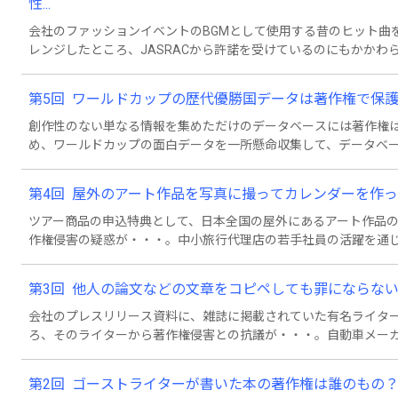
性...
会社のファッションイベントのBGMとして使用する昔のヒット曲
レンジしたところ、JASRACから許諾を受けているのにもかか
ション」開催に情熱を燃やす紳士服メーカーの若手社員と上司と
しく解説しています。
第5回 ワールドカップの歴代優勝国データは著作権で保護
創作性のない単なる情報を集めただけのデータベースには著作権は
め、ワールドカップの面白データを一所懸命収集して、データベ
ホームページで盗用されてしまうことに！街のスポーツ用品店の
についてやさしく解説しています。
第4回 屋外のアート作品を写真に撮ってカレンダーを作って
ツアー商品の申込特典として、日本全国の屋外にあるアート作品
作権侵害の疑惑が・・・。中小旅行代理店の若手社員の活躍を通
ついてやさしく解説しています。
第3回 他人の論文などの文章をコピペしても罪にならな
会社のプレスリリース資料に、雑誌に掲載されていた有名ライター
ろ、そのライターから著作権侵害との抗議が・・・。自動車メー
て、著作権法上認められている「引用」の基準についてやさしく
第2回 ゴーストライターが書いた本の著作権は誰のもの