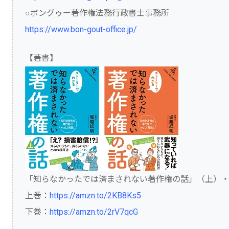
○ボングゥー著作権法務行政書士事務所
https://www.bon-gout-office.jp/
【著書】
「知らなかったでは済まされない著作権の話」（上）
上巻：
https://amzn.to/2KB8Ks5
下巻：
https://amzn.to/2rV7qcG