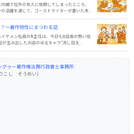
に内緒で社外の友人に依頼してしまったところ、
ンの活躍を通じて、ゴーストライターが書いた本
！？～著作物性にまつわる話
イケメン社員のA主任は、今日もB店長の熱い信
主任が生み出したお店のゆるキャラ“流し目太
をすると、入店客数が50％もアップするほど人気
ラグランプリ」にエントリーされるまでになりまし
ングゥー著作権法務行政書士事務所
りこし そうめい）