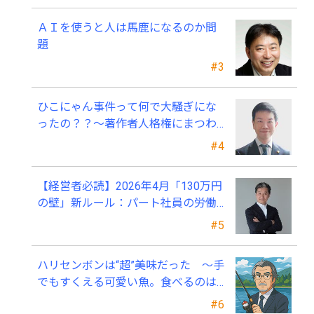
ＡＩを使うと人は馬鹿になるのか問
題
#3
ひこにゃん事件って何で大騒ぎにな
ったの？？～著作者人格権にまつわ
る話
#4
【経営者必読】2026年4月「130万円
の壁」新ルール：パート社員の労働
条件通知書、今すぐ見直すべき理由
#5
ハリセンボンは“超”美味だった ～手
でもすくえる可愛い魚。食べるのは
ちょっと可哀そう～
#6