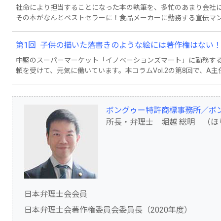
社命により担当することになった本の執筆を、多忙のあまり会社
その本がなんとベストセラーに！食品メーカーに勤務する宣伝マ
の著作権についてやさしく解説しています。
第1回 子供の描いた落書きのような絵には著作権はない
中堅のスーパーマーケット「イノベーションズマート」に勤務する
頼を受けて、元気に働いています。本コラムVol.2の第8回で、A
郎”は、その後もますます評判を呼び、店頭で着ぐるみのイベント
は過熱しています。そして、“流し目太郎”は、ついに「ゆるキャ
た。
ボングゥー特許商標事務所／ボ
所長・弁理士 堀越 総明 （ほ
日本弁理士会会員
日本弁理士会著作権委員会委員長（2020年度）