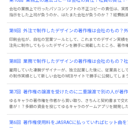
第10回 業務上の違法コピーは会社の責任？社員の責任？～
会社の業務上で行ったパソコンソフトの不正コピーの責任は、実
指示をした上司が負うのか、はたまた会社が負うのか？？経費削
コンソフトを不正にインストールしてしまった若手社員とのやり
任についてやさしく解説しています。
第9回 外注で制作したデザインの著作権は会社のもの？
印刷会社が、自社の営業ツールとして、これまでのデザイン実績
注先に制作してもらったデザインを勝手に掲載したところ、著作
と、法学部出身の社員のやりとりを通じて、著作権の帰属につい
第8回 業務で制作したデザインの著作権は会社のもの？
雇用していた凄腕デザイナーが、独立起業した後に、従業員とし
の制作実績として新しい会社のWEBサイトで勝手に公開してしま
従業員の若手デザイナーとのやりとりを通じて、職務著作ににつ
第7回 著作権の譲渡を受けたのに二重譲渡で別の人が著作
ゆるキャラの著作権を作者から買い取り、きちんと契約書まで交
書が！？多額の資金を投じてゆるキャラのゲームアプリを開発し
なく無権利者となってしまったIT社長の失敗談を通じて、文化庁
第6回 著作権使用料をJASRACに払っていればヒット