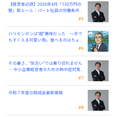
【経営者必読】2026年4月「130万円の
壁」新ルール：パート社員の労働条件通
知書、今すぐ見直すべき理由
#5
ハリセンボンは“超”美味だった ～手で
もすくえる可愛い魚。食べるのはちょっ
と可哀そう～
#6
その暑さ、“気合い”では乗り切れません
― 中小企業経営者のための熱中症対策
―
#7
令和７年度の助成金最新情報
#8