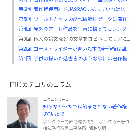
第6回 著作権使用料をJASRACに払っていればヒット曲をアレンジして使用しても大丈夫！？～同一性保持権にまつわる話
第5回 ワールドカップの歴代優勝国データは著作権で保護される！？～データベースの著作物にまつわる話
第4回 屋外のアート作品を写真に撮ってカレンダーを作っても大丈夫？？～公開の美術の著作物等の利用にまつわる話
第3回 他人の論文などの文章をコピペしても罪にならない！？～引用にまつわる話
第2回 ゴーストライターが書いた本の著作権は誰のもの？？～著作者の認定にまつわる話
第1回 子供の描いた落書きのような絵には著作権はない！？～著作物性にまつわる話
同じカテゴリのコラム
コラムシリーズ
知らなかったでは済まされない著作権
の話 vol.2
ボングゥー特許商標事務所／ボングゥー著作
権法務行政書士事務所 堀越総明