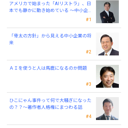
アメリカで始まった「AIリストラ」、日
本でも静かに動き始めている ～中小企
業経営者が今、見直すべき採用・業務・
#1
人材育成
「骨太の方針」から見える中小企業の将
来
#2
ＡＩを使うと人は馬鹿になるのか問題
#3
ひこにゃん事件って何で大騒ぎになった
の？？～著作者人格権にまつわる話
#4