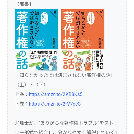
【著書】
「知らなかったでは済まされない著作権の話」
（上）・（下）
上巻：
https://amzn.to/2KB8Ks5
下巻：
https://amzn.to/2rV7qcG
弁理士が、“ありがちな著作権トラブル”をストー
リー形式で紹介し、分かりやすく解説していく1