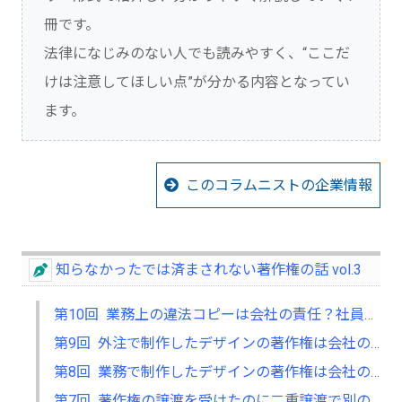
冊です。
法律になじみのない人でも読みやすく、“ここだ
けは注意してほしい点”が分かる内容となってい
ます。
このコラムニストの企業情報
知らなかったでは済まされない著作権の話 vol.3
第10回 業務上の違法コピーは会社の責任？社員の責任？～パソコンソフトウェアの不正コピーにまつわる話
第9回 外注で制作したデザインの著作権は会社のもの？外注先のもの？～著作権の帰属にまつわる話
第8回 業務で制作したデザインの著作権は会社のもの？社員のもの？～職務著作にまつわる話
第7回 著作権の譲渡を受けたのに二重譲渡で別の人が著作権者に！？～文化庁の著作権登録にまつわる話