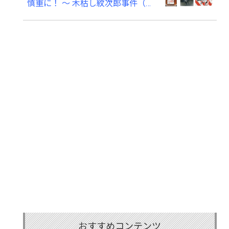
慎重に！ ～ 木枯し紋次郎事件（知
財高裁令和６年（ワ）第１０００
７号） ～
おすすめコンテンツ