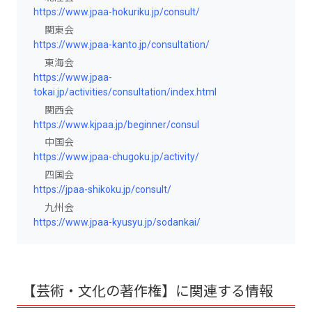
https://www.jpaa-hokuriku.jp/consult/
関東会
https://www.jpaa-kanto.jp/consultation/
東海会
https://www.jpaa-
tokai.jp/activities/consultation/index.html
関西会
https://www.kjpaa.jp/beginner/consul
中国会
https://www.jpaa-chugoku.jp/activity/
四国会
https://jpaa-shikoku.jp/consult/
九州会
https://www.jpaa-kyusyu.jp/sodankai/
【芸術・文化の著作権】に関連する情報