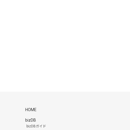
HOME
bizDB
bizDBガイド