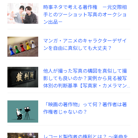
時事ネタで考える著作権 －元交際相
手とのツーショット写真のオークショ
ン出品－
マンガ・アニメのキャラクターデザイ
ンを自由に真似しても大丈夫？
他人が撮った写真の構図を真似して撮
影しても良いのか？実例から見る被写
体別の判断基準【写真家・カメラマン
向け】
「映画の著作物」って何？著作者は著
作権者じゃないの？
レコード製作者の権利とは？ ～楽曲を