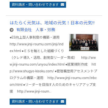
資料請求・問い合わせできます
はたらく元気は、地域の元気！日本の元気!!
有限会社 人事・労務
●ES向上型人事制度の構築・運用
http://www.jinji-roumu.com/jinji/ind
ex.html ●ＥＳを軸とした組織づくり
（クレド導入・活用、創発型リーダー育成） http://ww
w.jinji-roumu.com/unyou/index.html ●就業規則作成 htt
p://www.shugyo-kisoku.com/ ●管理職登用アセスメントプ
ログラムの構築・運用 http://www.jinji-roumu.com/inbc
om.html ●リーダーを目指す人のためのキャリアアップ支
援 http://www.jinji-roum…
資料請求・問い合わせできます