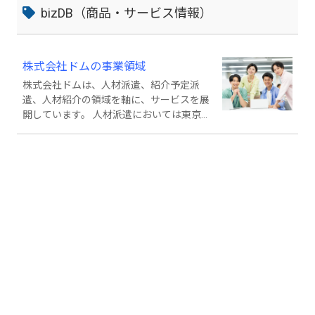
bizDB（商品・サービス情報）
株式会社ドムの事業領域
株式会社ドムは、人材派遣、紹介予定派
遣、人材紹介の領域を軸に、サービスを展
開しています。 人材派遣においては東京圏
がメインの対応エリアとなっております
が、その他の地域でのお取引実績もござい
ます。 なお、人材紹介におきましては日本
全国で対応しており、障碍者雇用も対象と
なっております。 ご要望に応じて適切なご
提案をいたしますので、お気軽にお問い合
わせください。 ───────────
──────────── ▶対応職種一
覧 ─────────────────
────── ①事務 OA事務、一般事
務、経理、営業事務、秘書、アシスタント
業務、庶務、購買、人事、総務、英語事
務、貿易事務 ②IT システムエンジニ