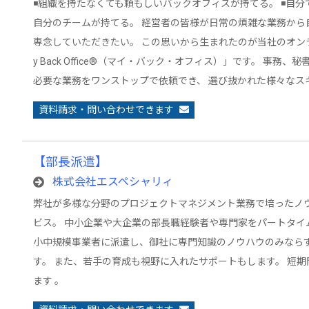
◾️組織を持たなくても頼もしいバックオフィスが持てる。 ◾️自
自分のチームが持てる。 経営者の皆様が日常の煩雑な業務から
専念していただきたい。 この思いから生まれたのが当社のオン
y Back Office®︎（マイ・バック・オフィス）」です。 事務
必要な業務をワンストップで依頼でき、 選び抜かれた様々なス
資料請求・問い合わせできます
【部長派遣】
株式会社エスペシャリィ
弊社が多様な分野のプロジェクトマネジメント業務で培ったノ
ビス。 中小企業や大企業の部長職経験者や専門家をパートタイ
小中規模事業者に派遣し、御社に専門知識のノウハウのみなら
す。 また、若手の育成も視野に入れたサポートもします。 短
ます 。