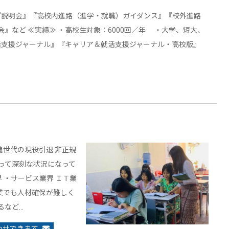
プ説明会』『高校内進路（進学・就職）ガイダンス』『校外進路
』など ≪実績≫ ・高校生対象：6000回／年 ・大学、短大、
就活支援ジャーナル』『キャリア＆就活支援ジャーナル・高校版』
塊世代の現役引退 非正規
よって深刻な状況になって
 ・サービス業界 ＩＴ業
業でも人材確保が難しく
るなど…
わせできます