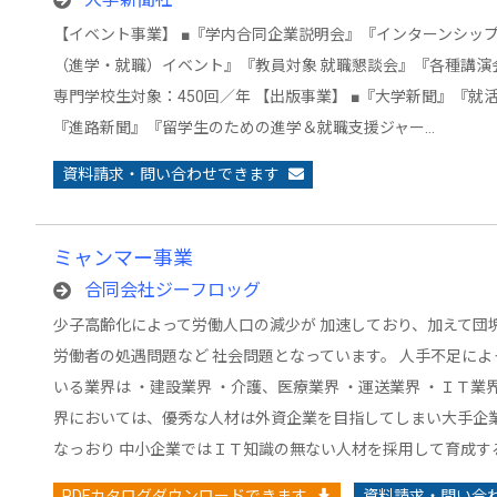
【イベント事業】 ■『学内合同企業説明会』『インターンシッ
（進学・就職）イベント』『教員対象 就職懇談会』『各種講演会
専門学校生対象：450回／年 【出版事業】 ■『大学新聞』『
『進路新聞』『留学生のための進学＆就職支援ジャー…
資料請求・問い合わせできます
ミャンマー事業
合同会社ジーフロッグ
少子高齢化によって労働人口の減少が 加速しており、加えて団
労働者の処遇問題など 社会問題となっています。 人手不足に
いる業界は ・建設業界 ・介護、医療業界 ・運送業界 ・ＩＴ業界
界においては、優秀な人材は外資企業を目指してしまい大手企
なっおり 中小企業ではＩＴ知識の無ない人材を採用して育成す
PDFカタログダウンロードできます
資料請求・問い合