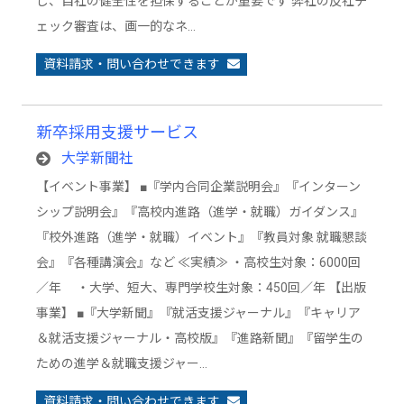
し、自社の健全性を担保することが重要です 弊社の反社チ
ェック審査は、画一的なネ…
資料請求・問い合わせできます
新卒採用支援サービス
大学新聞社
【イベント事業】 ■『学内合同企業説明会』『インターン
シップ説明会』『高校内進路（進学・就職）ガイダンス』
『校外進路（進学・就職）イベント』『教員対象 就職懇談
会』『各種講演会』など ≪実績≫ ・高校生対象：6000回
／年 ・大学、短大、専門学校生対象：450回／年 【出版
事業】 ■『大学新聞』『就活支援ジャーナル』『キャリア
＆就活支援ジャーナル・高校版』『進路新聞』『留学生の
ための進学＆就職支援ジャー…
資料請求・問い合わせできます