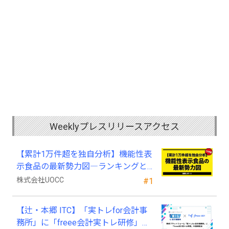
Weeklyプレスリリースアクセス
【累計1万件超を独自分析】機能性表
示食品の最新勢力図―ランキングと
2025年4月以降の変化
株式会社UOCC
#1
【辻・本郷 ITC】「実トレfor会計事
務所」に「freee会計実トレ研修」を