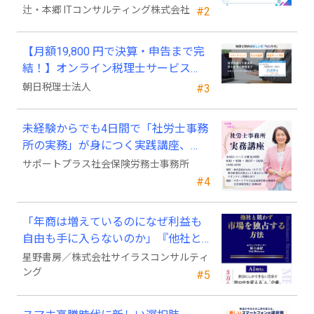
新規追加
辻・本郷 ITコンサルティング株式会社
#2
【月額19,800 円で決算・申告まで完
結！】オンライン税理士サービス
「Wiz サポ」
朝日税理士法人
#3
未経験からでも4日間で「社労士事務
所の実務」が身につく実践講座、
2026年9月開講
サポートプラス社会保険労務士事務所
#4
「年商は増えているのになぜ利益も
自由も手に入らないのか」『他社と
競わず 市場を独占する方法』発売
星野書房／株式会社サイラスコンサルティ
ング
#5