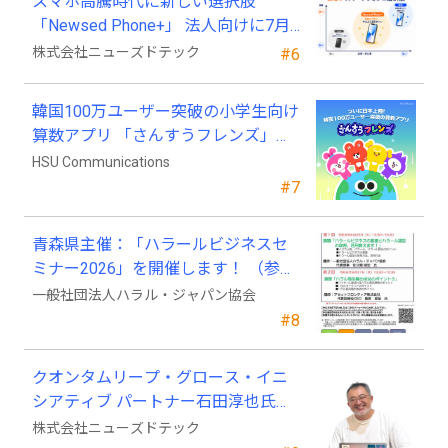
スマホ高騰時代に新しい選択肢
「Newsed Phone+」 法人向けに7月
23日から販売開始
株式会社ニューズドテック
#6
韓国100万ユーザー突破の小学生向け
算数アプリ 「さんすうフレンズ」、
ついに日本上陸!
HSU Communications
#7
青森県主催：「ハラールビジネスセ
ミナー2026」を開催します！ （参加
費無料）
一般社団法人ハラル・ジャパン協会
#8
クオンタムリープ・グロース・イニ
シアティブ パートナー石田淳也氏が
ニューズドテックの戦略顧問に就任
株式会社ニューズドテック