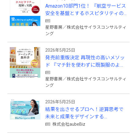
Amazon10部門1位！ 『航空サービス
安全を基盤とするホスピタリティの
理解と実践 』発売
星野書房／株式会社サイラスコンサルティ
ング
2026年5月25日
発売前重版決定 再現性の高いメソッ
ド 『マチ針を使わずに既製服のよう
に縫えるソーイングの教科書』発売
星野書房／株式会社サイラスコンサルティ
ング
2026年5月25日
結果を出させるプロへ！逆算思考で
未来と成果をデザインする
『BizNavigator講座』を新規開講
株式会社aubeBiz