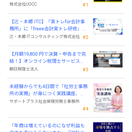
2025年4月以降の変化
株式会社UOCC
#1
【辻・本郷 ITC】「実トレfor会計事
務所」に「freee会計実トレ研修」を
新規追加
辻・本郷 ITコンサルティング株式会社
#2
【月額19,800 円で決算・申告まで完
結！】オンライン税理士サービス
「Wiz サポ」
朝日税理士法人
#3
未経験からでも4日間で「社労士事務
所の実務」が身につく実践講座、
2026年9月開講
サポートプラス社会保険労務士事務所
#4
「年商は増えているのになぜ利益も