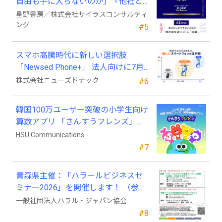
自由も手に入らないのか」『他社と
競わず 市場を独占する方法』発売
星野書房／株式会社サイラスコンサルティ
ング
#5
スマホ高騰時代に新しい選択肢
「Newsed Phone+」 法人向けに7月
23日から販売開始
株式会社ニューズドテック
#6
韓国100万ユーザー突破の小学生向け
算数アプリ 「さんすうフレンズ」、
ついに日本上陸!
HSU Communications
#7
青森県主催：「ハラールビジネスセ
ミナー2026」を開催します！ （参加
費無料）
一般社団法人ハラル・ジャパン協会
#8