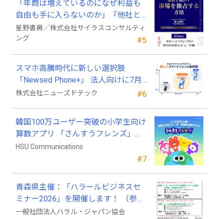
「年商は増えているのになぜ利益も
自由も手に入らないのか」『他社と
競わず 市場を独占する方法』発売
星野書房／株式会社サイラスコンサルティ
ング
#5
スマホ高騰時代に新しい選択肢
「Newsed Phone+」 法人向けに7月
23日から販売開始
株式会社ニューズドテック
#6
韓国100万ユーザー突破の小学生向け
算数アプリ 「さんすうフレンズ」、
ついに日本上陸!
HSU Communications
#7
青森県主催：「ハラールビジネスセ
ミナー2026」を開催します！ （参加
費無料）
一般社団法人ハラル・ジャパン協会