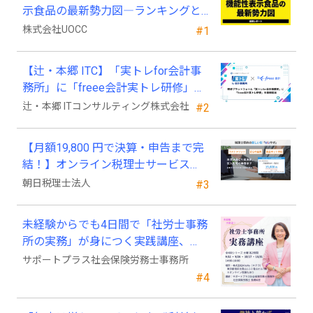
示食品の最新勢力図―ランキングと
2025年4月以降の変化
株式会社UOCC
#1
【辻・本郷 ITC】「実トレfor会計事
務所」に「freee会計実トレ研修」を
新規追加
辻・本郷 ITコンサルティング株式会社
#2
【月額19,800 円で決算・申告まで完
結！】オンライン税理士サービス
「Wiz サポ」
朝日税理士法人
#3
未経験からでも4日間で「社労士事務
所の実務」が身につく実践講座、
2026年9月開講
サポートプラス社会保険労務士事務所
#4