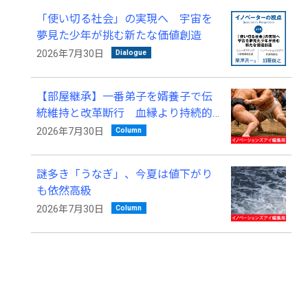
「使い切る社会」の実現へ 宇宙を
夢見た少年が挑む新たな価値創造
Dialogue
2026年7月30日
【部屋継承】一番弟子を婿養子で伝
統維持と改革断行 血縁より持続的
発展を優先
Column
2026年7月30日
謎多き「うなぎ」、今夏は値下がり
も依然高級
Column
2026年7月30日