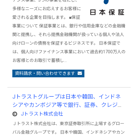
ナンス事業、3つの事業を柱にし、
多様なニーズにお応えするお客様に
愛される企業を目指します。 ■保証
事業について 保証事業とは、銀行や信用金庫などの金融機
関と提携し、それら提携金融機関が扱っている個人や法人
向けローンの債務を保証するビジネスです。 日本保証で
は、個人向けファイナンス事業において過去約1700万人の
お客様とのお取引で蓄積し…
資料請求・問い合わせできます
Jトラストグループは日本や韓国、インドネ
シアやカンボジア等で銀行、証券、クレジッ
トカード・信販、信用保証、サービサー、不
Jトラスト株式会社
動産などの各事業を展開しています。
Ｊトラスト株式会社は、東京証券取引所に上場するグロー
バル金融グループです。 日本や韓国、インドネシアやカン