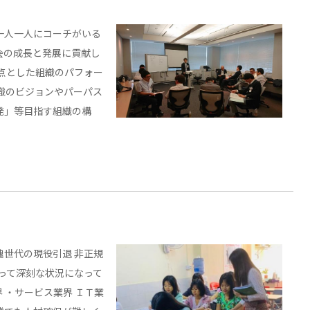
一人一人にコーチがいる
会の成長と発展に貢献し
起点とした組織のパフォー
織のビジョンやパーパス
発」等目指す組織の構
塊世代の現役引退 非正規
よって深刻な状況になって
 ・サービス業界 ＩＴ業