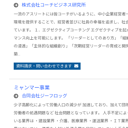
株式会社コーチビジネス研究所
一流のアスリートには皆コーチがいるように、中小企業経営者
環境を提供することで、経営者並びに社員の幸福を追求し、社
ています。 １．エグゼクティブコーチング エグゼクティブを
マンス向上を可能にします。 「リーダーとしてのあり方」「組
の浸透」「主体的な組織創り」「次期経営リーダーの育成と開
築…
資料請求・問い合わせできます
ミャンマー事業
合同会社ジーフロッグ
少子高齢化によって労働人口の減少が 加速しており、加えて団
労働者の処遇問題など 社会問題となっています。 人手不足に
いる業界は ・建設業界 ・介護、医療業界 ・運送業界 ・ＩＴ業界