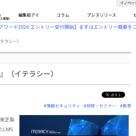
イノベー
B
編集局アイ
コラム
プレスリリース
アワード2026 エントリー受付開始】まずはエントリー概要を
イテラシー）
CY』（イテラシー）
#情報セキュリティ
#研修・セミナー
#教育
社東芝製
たLMS