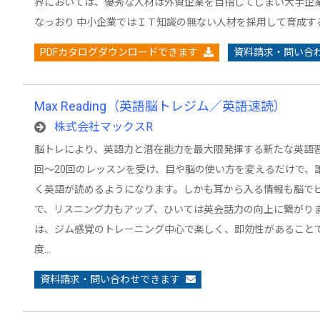
界においては、優秀な人材は外資企業を目指してしまい大手企
なっおり 中小企業ではＩＴ知識の無ない人材を採用して育成す
PDFカタログダウンロードできます
資料請求・問い合
Max Reading（英語脳トレジム／英語速読）
株式会社マックスR
脳トレにより、英語力と潜在能力を最大限発揮する新たな英語習
回～20回のレッスンを受け、目や脳の使い方を変えるだけで、
く英語が読めるようになります。しかも耳から入る情報も脳で
で、リスニング力もアップ、ひいては英会話力の向上に繋がりま
は、ジム感覚のトレーニング中心で楽しく、即効性があること
度…
資料請求・問い合わせできます