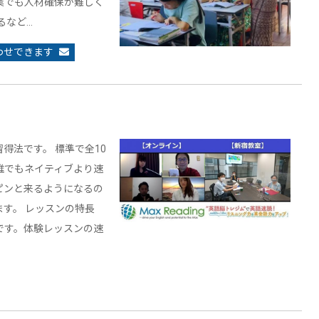
業でも人材確保が難しく
るなど…
わせできます
得法です。 標準で全10
誰でもネイティブより速
ピンと来るようになるの
す。 レッスンの特長
です。体験レッスンの速