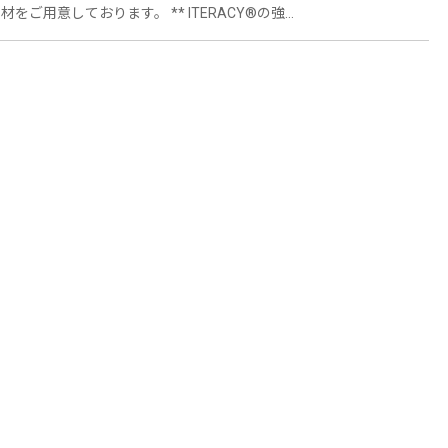
ます。 ** ITERACY®の強み
けます。また、教材がないお客様向けにオプション
をご利用人数分ご購入いただくことで、システ
す。 ** 価格 ** ★基本サー
料、導入時の費用負担はありません） 月額費
D単価 ：¥160/IDから 200IDを超え
トを適用いたします。 契約期間 ：3ヵ月、6ヵ
D～200IDまでは1ID単位で柔軟に契約いただけま
サー
をご利用いただけます。 価格と利用期間は教材に