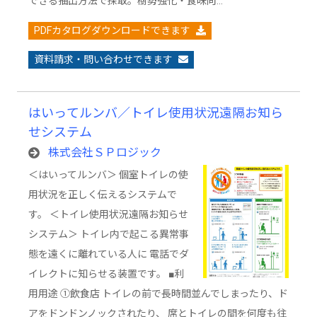
できる抽出方法で採取。樹勢強化・食味向…
PDFカタログダウンロードできます
資料請求・問い合わせできます
はいってルンバ／トイレ使用状況遠隔お知ら
せシステム
株式会社ＳＰロジック
＜はいってルンバ＞ 個室トイレの使
用状況を正しく伝えるシステムで
す。 ＜トイレ使用状況遠隔お知らせ
システム＞ トイレ内で起こる異常事
態を遠くに離れている人に 電話でダ
イレクトに知らせる装置です。 ■利
用用途 ①飲食店 トイレの前で長時間並んでしまったり、ド
アをドンドンノックされたり、 席とトイレの間を何度も往