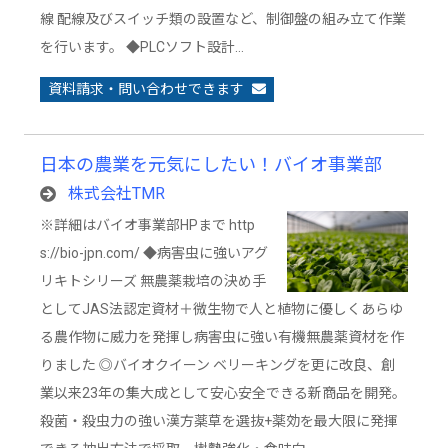
線 配線及びスイッチ類の設置など、制御盤の組み立て作業
を行います。 ◆PLCソフト設計…
資料請求・問い合わせできます
日本の農業を元気にしたい！バイオ事業部
株式会社TMR
※詳細はバイオ事業部HPまで http
s://bio-jpn.com/ ◆病害虫に強いアグ
リキトシリーズ 無農薬栽培の決め手
としてJAS法認定資材＋微生物で人と植物に優しくあらゆ
る農作物に威力を発揮し病害虫に強い有機無農薬資材を作
りました ◎バイオクイーン ベリーキングを更に改良、創
業以来23年の集大成として安心安全できる新商品を開発。
殺菌・殺虫力の強い漢方薬草を選抜+薬効を最大限に発揮