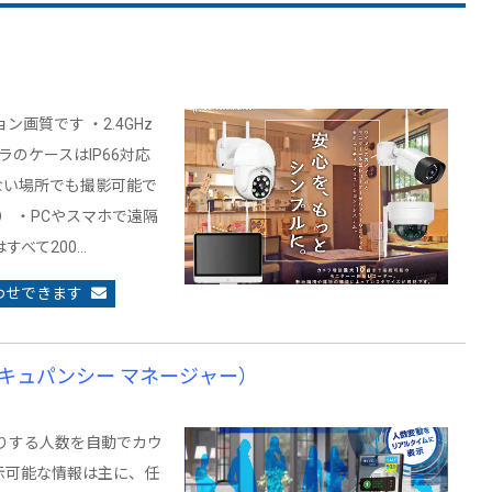
画質です ・2.4GHz
カメラのケースはIP66対応
ない場所でも撮影可能で
3） ・PCやスマホで遠隔
べて200…
わせできます
r（オキュパンシー マネージャー）
出入りする人数を自動でカウ
示可能な情報は主に、任