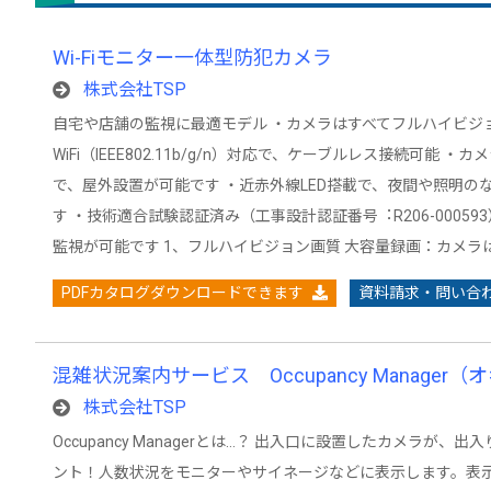
Wi-Fiモニター一体型防犯カメラ
株式会社TSP
自宅や店舗の監視に最適モデル ・カメラはすべてフルハイビジョン
WiFi（IEEE802.11b/g/n）対応で、ケーブルレス接続可能 ・
で、屋外設置が可能です ・近⾚外線LED搭載で、夜間や照明の
す ・技術適合試験認証済み（⼯事設計認証番号︓R206-00059
監視が可能です 1、フルハイビジョン画質 大容量録画：カメラはす
PDFカタログダウンロードできます
資料請求・問い合
混雑状況案内サービス Occupancy Manage
株式会社TSP
Occupancy Managerとは…？ 出入口に設置したカメラが、
ント！人数状況をモニターやサイネージなどに表示します。表