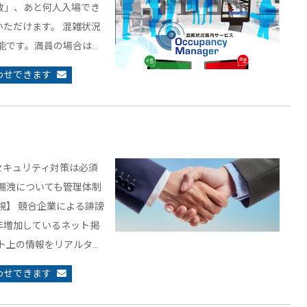
数」、あと何人入場でき
ただけます。 混雑状況
能です。満員の場合は…
わせできます
セキュリティ対策は必須
漏洩についても管理体制
視】 競合企業による誹謗
年増加しているネット掲
ト上の情報をリアルタ…
わせできます