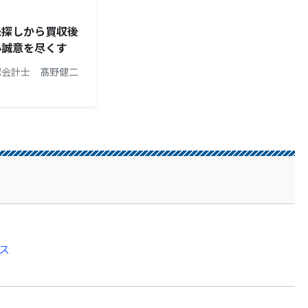
先探しから買収後
心誠意を尽くす
認会計士 髙野健二
ス