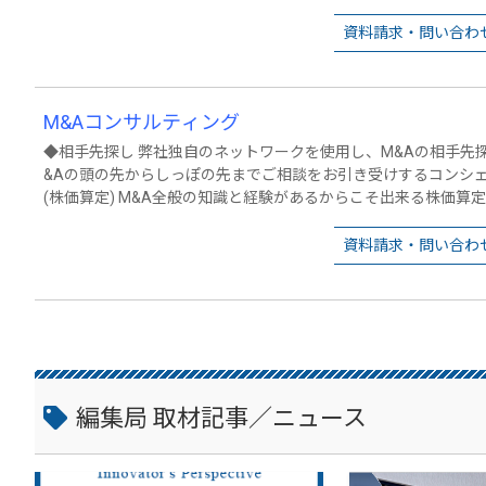
めに寄り添いながらお手伝いさせていただきます。 PMIサービスに関しましては月額報酬をベースとした契約形態
にて承っております。詳細はお気軽にお問い合わせください。
資料請求・問い合わ
M&Aコンサルティング
◆相手先探し 弊社独自のネットワークを使用し、M&Aの相手先探しもいたします。 ◆M
&Aの頭の先からしっぽの先までご相談をお引き受けするコンシェルジュとお考
(株価算定) M&A全般の知識と経験があるからこそ出来る株価算定サービス
ェンス(買収調査) 弊社ではM&Aの際に実施するデューデリジェンスでも経験豊富で
財務・税務・法務の知識経験はもとより、財政能力、候補先の情
資料請求・問い合わ
成功までには総合的な実力が試されます。弊社では、相手先の検
Aの実務プロセス全般における豊富な経験をもとに、総合的なM
す。
編集局 取材記事／ニュース