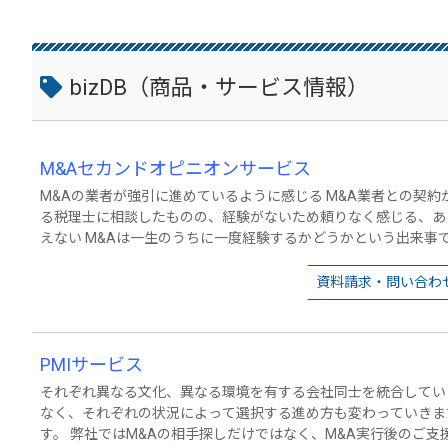
bizDB（商品・サービス情報）
M&Aセカンドオピニオンサービス
M&Aの業者が強引に進めているように感じる M&A業者との契
る税理士に相談したものの、経験がないため頼りなく感じる、あ
えない M&Aは一生のうちに一度経験するかどうかという出来事であり、 ほとんどのかたにとってなじみのないも
のです。 一方でその専門家のアドバイスの妥当性に関する物差しは 
業庁でもM&Aにおける第三者からのセカンドオピニオンにて確認されるこ
資料請求・問い合わ
の経験からM&A実務の適正化に貢献するために セカンドオピニオンサービス
という取り組み易い金額で行っており、 多くの方からご相談いただいております。 お
い。
PMIサービス
それぞれ異なる文化、異なる環境を有する会社同士を統合してい
なく、それぞれの状況によって選択する進め方も変わっていきま
す。 弊社ではM&Aの相手探しだけではなく、M&A実行後のご支