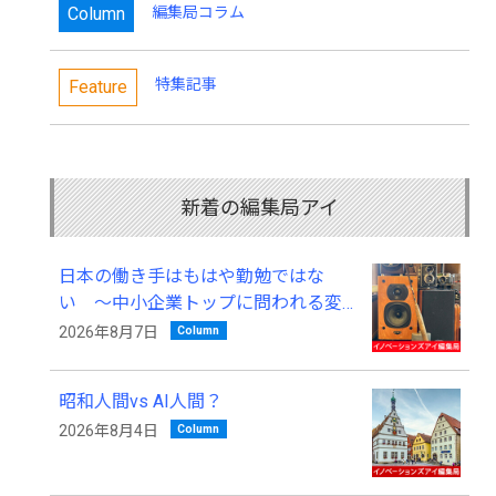
Column
編集局コラム
特集記事
Feature
新着の編集局アイ
日本の働き手はもはや勤勉ではな
い ～中小企業トップに問われる変
革の覚悟～
Column
2026年8月7日
昭和人間vs AI人間？
Column
2026年8月4日