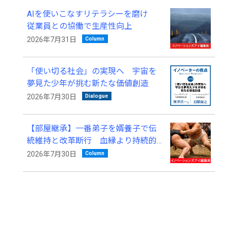
AIを使いこなすリテラシーを磨け
従業員との協働で生産性向上
Column
2026年7月31日
「使い切る社会」の実現へ 宇宙を
夢見た少年が挑む新たな価値創造
Dialogue
2026年7月30日
【部屋継承】一番弟子を婿養子で伝
統維持と改革断行 血縁より持続的
発展を優先
Column
2026年7月30日