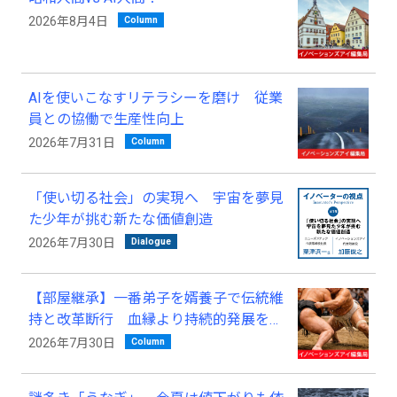
Column
2026年8月4日
AIを使いこなすリテラシーを磨け 従業
員との協働で生産性向上
Column
2026年7月31日
「使い切る社会」の実現へ 宇宙を夢見
た少年が挑む新たな価値創造
Dialogue
2026年7月30日
【部屋継承】一番弟子を婿養子で伝統維
持と改革断行 血縁より持続的発展を優
先
Column
2026年7月30日