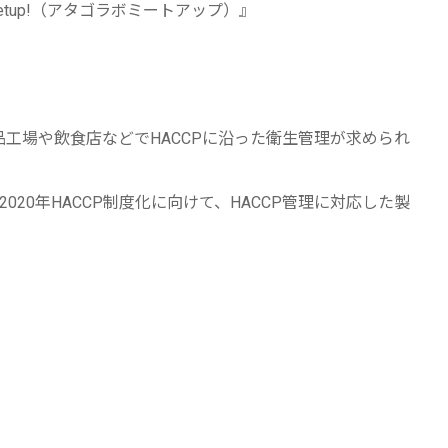
eetup!（アタゴラボミートアップ）』
品工場や飲食店などでHACCPに沿った衛生管理が求められ
20年HACCP制度化に向けて、HACCP管理に対応した製