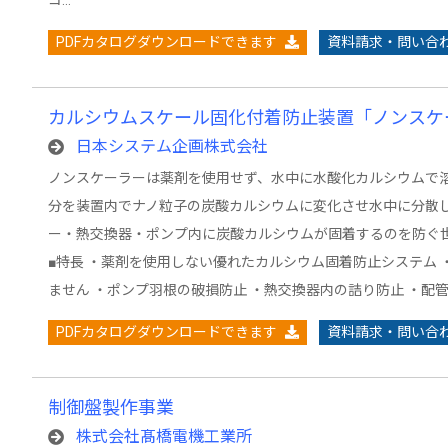
コ…
PDFカタログダウンロードできます
資料請求・問い合
カルシウムスケール固化付着防止装置「ノンスケ
日本システム企画株式会社
ノンスケーラーは薬剤を使用せず、水中に水酸化カルシウムで
分を装置内でナノ粒子の炭酸カルシウムに変化させ水中に分散
ー・熱交換器・ポンプ内に炭酸カルシウムが固着するのを防ぐ
■特長 ・薬剤を使用しない優れたカルシウム固着防止システム 
ません ・ポンプ羽根の破損防止 ・熱交換器内の詰り防止 ・配
PDFカタログダウンロードできます
資料請求・問い合
制御盤製作事業
株式会社髙橋電機工業所