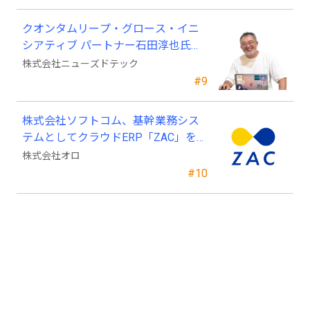
クオンタムリープ・グロース・イニ
シアティブ パートナー石田淳也氏が
ニューズドテックの戦略顧問に就任
株式会社ニューズドテック
#9
株式会社ソフトコム、基幹業務シス
テムとしてクラウドERP「ZAC」を採
用
株式会社オロ
#10