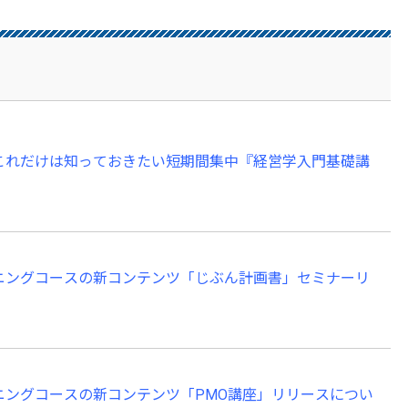
solutions.com/jpsel ●PMP（R）・C
m/pmp-capm 【お問合せ先】 教育研
 日本プロジェクトソリューションズ お問合せアドレス：info
グ「これだけは知っておきたい短期間集中『経営学入門基礎講
ラーニングコースの新コンテンツ「じぶん計画書」セミナーリ
ラーニングコースの新コンテンツ「PMO講座」リリースについ