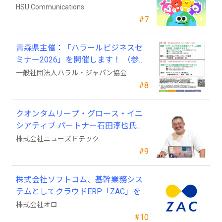
ついに日本上陸!
HSU Communications
#7
青森県主催：「ハラールビジネスセ
ミナー2026」を開催します！ （参加
費無料）
一般社団法人ハラル・ジャパン協会
#8
クオンタムリープ・グロース・イニ
シアティブ パートナー石田淳也氏が
ニューズドテックの戦略顧問に就任
株式会社ニューズドテック
#9
株式会社ソフトコム、基幹業務シス
テムとしてクラウドERP「ZAC」を採
用
株式会社オロ
#10