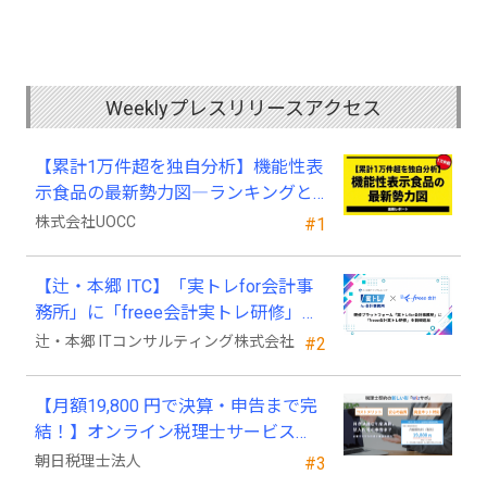
Weeklyプレスリリースアクセス
【累計1万件超を独自分析】機能性表
示食品の最新勢力図―ランキングと
2025年4月以降の変化
株式会社UOCC
#1
【辻・本郷 ITC】「実トレfor会計事
務所」に「freee会計実トレ研修」を
新規追加
辻・本郷 ITコンサルティング株式会社
#2
【月額19,800 円で決算・申告まで完
結！】オンライン税理士サービス
「Wiz サポ」
朝日税理士法人
#3