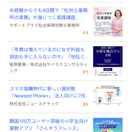
未経験からでも4日間で「社労士事務
所の実務」が身につく実践講座、
2026年9月開講
サポートプラス社会保険労務士事務所
#4
「年商は増えているのになぜ利益も
自由も手に入らないのか」『他社と
競わず 市場を独占する方法』発売
星野書房／株式会社サイラスコンサルティ
ング
#5
スマホ高騰時代に新しい選択肢
「Newsed Phone+」 法人向けに7月
23日から販売開始
株式会社ニューズドテック
#6
韓国100万ユーザー突破の小学生向け
算数アプリ 「さんすうフレンズ」、