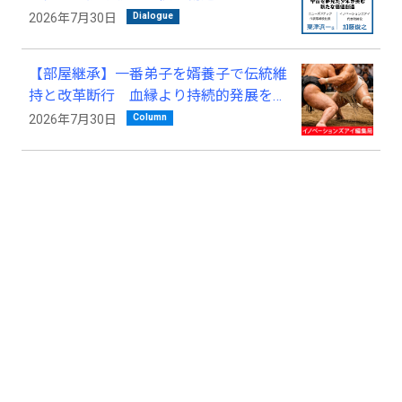
Dialogue
2026年7月30日
【部屋継承】一番弟子を婿養子で伝統維
持と改革断行 血縁より持続的発展を優
先
Column
2026年7月30日