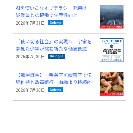
AIを使いこなすリテラシーを磨け
従業員との協働で生産性向上
Column
2026年7月31日
「使い切る社会」の実現へ 宇宙を
夢見た少年が挑む新たな価値創造
Dialogue
2026年7月30日
【部屋継承】一番弟子を婿養子で伝
統維持と改革断行 血縁より持続的
発展を優先
Column
2026年7月30日