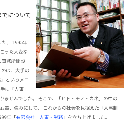
までについて
。 1995年
こった大変な
人事務所開設
うのは、大手の
略」というメニ
相手に「人事」
りませんでした。 そこで、「ヒト・モノ・カネ」の中の
武器、強みにして、 これからの社会を見据えた「人事制
99年「
有限会社 人事・労務
」を立ち上げました。