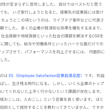
方向性が定まらずに苦労しました。 自分ではベストだと思う
ても、 いざ実行しようとなると、提案先の従業員には受け
 ちょうどこの頃というのは、ライブドア事件などに代表さ
期でした。 多くの企業が経済的な効果を優先するあまり、
 社会貢献や地域貢献といった社会の課題を解決するCSRを
」に関しても、給与や労働条件といったハードな面だけでの
アップさせて、パフォーマンスを向上させるには、 内面的に
した。
たのは
ES（Employee Satisfaction従業員満足度）
です。 利益
ばし、生き残る時代になる。 しかし、いくら企業のトップ
向いてくれないと上手く行かないという課題が存在します。
域おこしは、人おこし」という言葉を良く使います。 ほと
目的として就労することを教わってきていません。 ですか