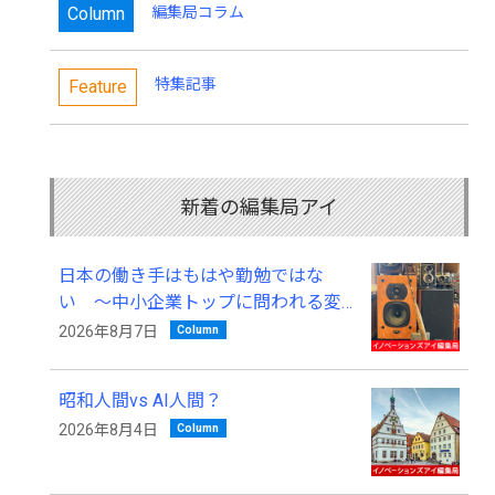
Column
編集局コラム
特集記事
Feature
新着の編集局アイ
日本の働き手はもはや勤勉ではな
い ～中小企業トップに問われる変
革の覚悟～
Column
2026年8月7日
昭和人間vs AI人間？
Column
2026年8月4日