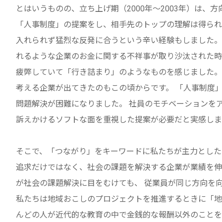
とはいうものの、立ち上げ期（2000年～2003年）は、
「人事制度」の提案をし、相手先のトップの理解は得られ
入れられず猛烈な反発に合うという辛い経験もしました。
れるような企業のお金に関する不祥事が取り沙汰された時
疲弊していて「行き詰まり」のようなものを感じました。
考える企業が出てきたのもこの頃からです。 「人事制度
問題解決が困難になりました。 社員のモチベーションを
訴えかけるソフトな面を重視した提案が必要だと実感しま
そこで、「つながり」をキーワードに私たちが主力とし
追求だけではなく、社会の課題を解決する企業が業績を伸
が社会の課題解決に目をむけても、 従業員が同じ方向を
私たちは地域おこしのプロジェクトを推進するときに「地
んどの人が近代的な教育の中で金銭的な報酬以外のことを