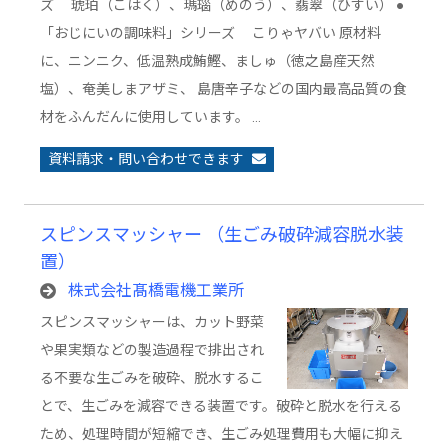
ズ 琥珀（こはく）、瑪瑙（めのう）、翡翠（ひすい） ●
「おじにいの調味料」シリーズ こりゃヤバい 原材料
に、ニンニク、低温熟成鮪鰹、ましゅ（徳之島産天然
塩）、奄美しまアザミ、 島唐辛子などの国内最高品質の食
材をふんだんに使用しています。 …
資料請求・問い合わせできます
スピンスマッシャー （生ごみ破砕減容脱水装
置）
株式会社髙橋電機工業所
スピンスマッシャーは、カット野菜
や果実類などの製造過程で排出され
る不要な生ごみを破砕、脱水するこ
とで、生ごみを減容できる装置です。破砕と脱水を行える
ため、処理時間が短縮でき、生ごみ処理費用も大幅に抑え