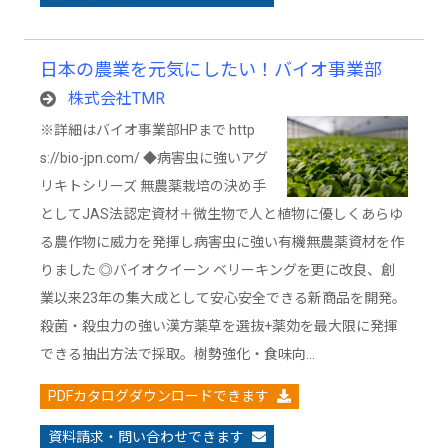
日本の農業を元気にしたい！バイオ事業部
株式会社TMR
※詳細はバイオ事業部HPまで http
s://bio-jpn.com/ ◆病害虫に強いアグ
リキトシリーズ 無農薬栽培の決め手
としてJAS法認定資材＋微生物で人と植物に優しくあらゆ
る農作物に威力を発揮し病害虫に強い有機無農薬資材を作
りました ◎バイオクイーン ベリーキングを更に改良、創
業以来23年の集大成として安心安全できる新商品を開発。
殺菌・殺虫力の強い漢方薬草を選抜+薬効を最大限に発揮
できる抽出方法で採取。樹勢強化・食味向…
PDFカタログダウンロードできます
資料請求・問い合わせできます