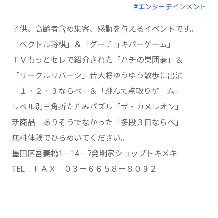
#エンターテインメント
子供、高齢者含め集客、感動を与えるイベントです。
「ベクトル将棋」＆「グーチョキパーゲーム」
ＴＶもっとセレで紹介された「ハチの巣囲碁」＆
「サークルリバーシ」若大将ゆうゆう散歩に出演
「１・２・３ならべ」＆「跳んで点取りゲーム」
レベル別三角折たたみパズル「ザ・カメレオン」
新商品 ありそうでなかった「多段３目ならべ」
無料体験でひらめいてください。
墨田区吾妻橋1－14－7発明家ショップトキメキ
TEL ＦＡＸ ０３－６６５８－８０９２