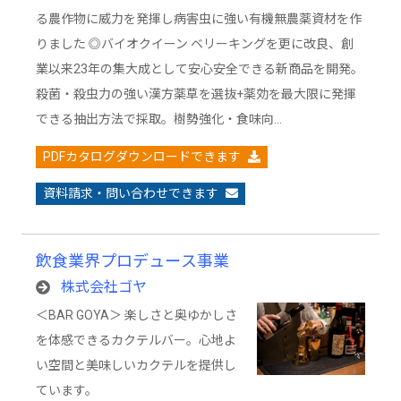
る農作物に威力を発揮し病害虫に強い有機無農薬資材を作
りました ◎バイオクイーン ベリーキングを更に改良、創
業以来23年の集大成として安心安全できる新商品を開発。
殺菌・殺虫力の強い漢方薬草を選抜+薬効を最大限に発揮
できる抽出方法で採取。樹勢強化・食味向…
PDFカタログダウンロードできます
資料請求・問い合わせできます
飲食業界プロデュース事業
株式会社ゴヤ
＜BAR GOYA＞ 楽しさと奥ゆかしさ
を体感できるカクテルバー。心地よ
い空間と美味しいカクテルを提供し
ています。