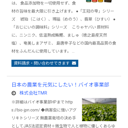
は、 食品添加物を一切使用せず、食
材の旨味を最大限に引き上げます。 ●「王冠の雫」シリー
ズ 琥珀（こはく）、瑪瑙（めのう）、翡翠（ひすい） ●
「おじにいの調味料」シリーズ こりゃヤバい 原材料
に、ニンニク、低温熟成鮪鰹、ましゅ（徳之島産天然
塩）、奄美しまアザミ、 島唐辛子などの国内最高品質の食
材をふんだんに使用しています。 …
資料請求・問い合わせできます
日本の農業を元気にしたい！バイオ事業部
株式会社TMR
※詳細はバイオ事業部HPまで http
s://bio-jpn.com/ ◆病害虫に強いアグ
リキトシリーズ 無農薬栽培の決め手
としてJAS法認定資材＋微生物で人と植物に優しくあらゆ