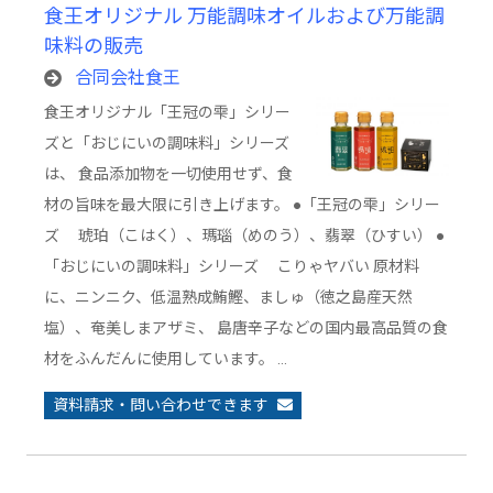
食王オリジナル 万能調味オイルおよび万能調
味料の販売
合同会社食王
食王オリジナル「王冠の雫」シリー
ズと「おじにいの調味料」シリーズ
は、 食品添加物を一切使用せず、食
材の旨味を最大限に引き上げます。 ●「王冠の雫」シリー
ズ 琥珀（こはく）、瑪瑙（めのう）、翡翠（ひすい） ●
「おじにいの調味料」シリーズ こりゃヤバい 原材料
に、ニンニク、低温熟成鮪鰹、ましゅ（徳之島産天然
塩）、奄美しまアザミ、 島唐辛子などの国内最高品質の食
材をふんだんに使用しています。 …
資料請求・問い合わせできます