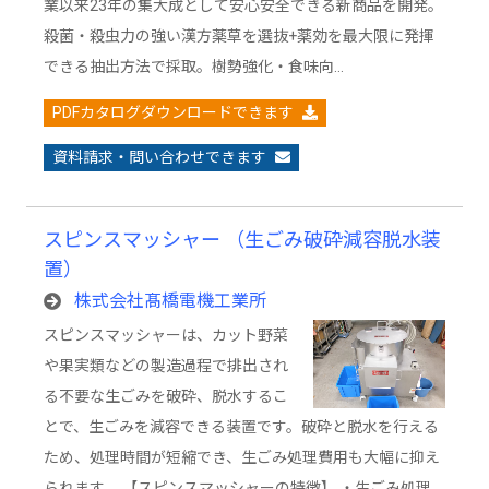
業以来23年の集大成として安心安全できる新商品を開発。
殺菌・殺虫力の強い漢方薬草を選抜+薬効を最大限に発揮
できる抽出方法で採取。樹勢強化・食味向…
PDFカタログダウンロードできます
資料請求・問い合わせできます
スピンスマッシャー （生ごみ破砕減容脱水装
置）
株式会社髙橋電機工業所
スピンスマッシャーは、カット野菜
や果実類などの製造過程で排出され
る不要な生ごみを破砕、脱水するこ
とで、生ごみを減容できる装置です。破砕と脱水を行える
ため、処理時間が短縮でき、生ごみ処理費用も大幅に抑え
られます。 【スピンスマッシャーの特徴】 ・生ごみ処理