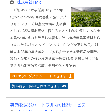
株式会社TMR
※詳細はバイオ事業部HPまで http
s://bio-jpn.com/ ◆病害虫に強いアグ
リキトシリーズ 無農薬栽培の決め手
としてJAS法認定資材＋微生物で人と植物に優しくあらゆ
る農作物に威力を発揮し病害虫に強い有機無農薬資材を作
りました ◎バイオクイーン ベリーキングを更に改良、創
業以来23年の集大成として安心安全できる新商品を開発。
殺菌・殺虫力の強い漢方薬草を選抜+薬効を最大限に発揮
できる抽出方法で採取。樹勢強化・食味向…
PDFカタログダウンロードできます
資料請求・問い合わせできます
笑顔を運ぶハートフルな引越サービス