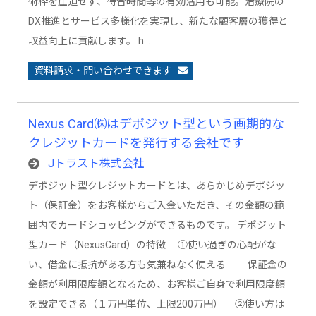
術枠を圧迫せず、待合時間等の有効活用も可能。治療院の
DX推進とサービス多様化を実現し、新たな顧客層の獲得と
収益向上に貢献します。 h…
資料請求・問い合わせできます
Nexus Card㈱はデポジット型という画期的な
クレジットカードを発行する会社です
Jトラスト株式会社
デポジット型クレジットカードとは、あらかじめデポジッ
ト（保証金）をお客様からご入金いただき、その金額の範
囲内でカードショッピングができるものです。 デポジット
型カード（NexusCard）の特徴 ①使い過ぎの心配がな
い、借金に抵抗がある方も気兼ねなく使える 保証金の
金額が利用限度額となるため、お客様ご自身で利用限度額
を設定できる（１万円単位、上限200万円） ②使い方は