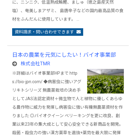
に、ニンニク、低温熟成鮪鰹、ましゅ（徳之島産天然
塩）、奄美しまアザミ、 島唐辛子などの国内最高品質の食
材をふんだんに使用しています。 …
資料請求・問い合わせできます
日本の農業を元気にしたい！バイオ事業部
株式会社TMR
※詳細はバイオ事業部HPまで http
s://bio-jpn.com/ ◆病害虫に強いアグ
リキトシリーズ 無農薬栽培の決め手
としてJAS法認定資材＋微生物で人と植物に優しくあらゆ
る農作物に威力を発揮し病害虫に強い有機無農薬資材を作
りました ◎バイオクイーン ベリーキングを更に改良、創
業以来23年の集大成として安心安全できる新商品を開発。
殺菌・殺虫力の強い漢方薬草を選抜+薬効を最大限に発揮