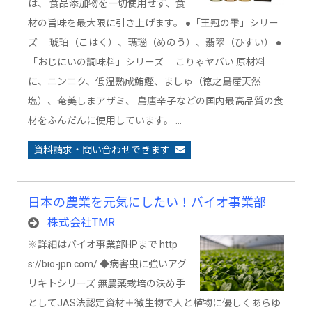
は、 食品添加物を一切使用せず、食
材の旨味を最大限に引き上げます。 ●「王冠の雫」シリー
ズ 琥珀（こはく）、瑪瑙（めのう）、翡翠（ひすい） ●
「おじにいの調味料」シリーズ こりゃヤバい 原材料
に、ニンニク、低温熟成鮪鰹、ましゅ（徳之島産天然
塩）、奄美しまアザミ、 島唐辛子などの国内最高品質の食
材をふんだんに使用しています。 …
資料請求・問い合わせできます
日本の農業を元気にしたい！バイオ事業部
株式会社TMR
※詳細はバイオ事業部HPまで http
s://bio-jpn.com/ ◆病害虫に強いアグ
リキトシリーズ 無農薬栽培の決め手
としてJAS法認定資材＋微生物で人と植物に優しくあらゆ