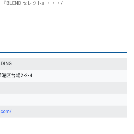
D』・『BLEND セレクト』・・・/
LDING
都港区台場2-2-4
h.com/