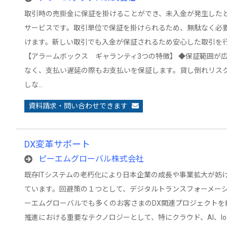
取引時の売掛金に保証を掛けることができ、未入金が発生した
サービスです。取引単位で保証を掛けられるため、無駄なく必
けます。新しい取引でも入金が保証されるため安心した取引を
【アラームボックス ギャランティ3つの特徴】 ◆保証範囲が広
なく、支払い遅延の際もお支払いを保証します。貸し倒れリス
しな…
資料請求・問い合わせできます
DX変革サポート
ピーエムグローバル株式会社
既存ITシステムの老朽化により日本企業の成長や事業拡大が妨
ています。回避策の１つとして、デジタルトランスフォーメーシ
ーエムグローバルでも多くのお客さまのDX関連プロジェクトを組
推進における重要なテクノロジーとして、特にクラウド、AI、I