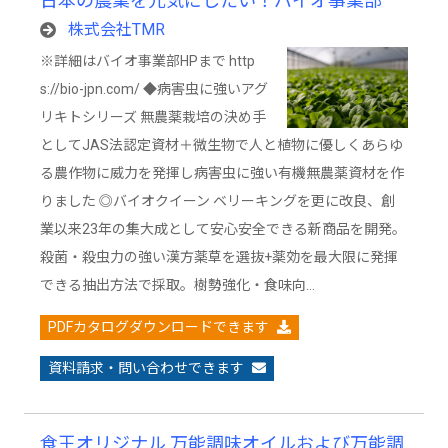
日本の農業を元気にしたい！バイオ事業部
株式会社TMR
※詳細はバイオ事業部HPまで http
s://bio-jpn.com/ ◆病害虫に強いアグ
リキトシリーズ 無農薬栽培の決め手
としてJAS法認定資材＋微生物で人と植物に優しくあらゆ
る農作物に威力を発揮し病害虫に強い有機無農薬資材を作
りました ◎バイオクイーン ベリーキングを更に改良、創
業以来23年の集大成として安心安全できる新商品を開発。
殺菌・殺虫力の強い漢方薬草を選抜+薬効を最大限に発揮
できる抽出方法で採取。樹勢強化・食味向…
PDFカタログダウンロードできます
資料請求・問い合わせできます
食王オリジナル 万能調味オイルおよび万能調