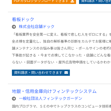
PDFカタログダウンロードできます
資料請求・問い合
看板ドック
株式会社店舗ドック
「看板業界を安全第一に変え、看板で悲しむ人をゼロにする」を
全点検を定量化し、独自の解析基準の診断をカルテでお客様に報
舗メンテナンスのお悩み事は皆さん同じ ・ポールサインの老朽
下事故が起きる ・今まで点検してこなかった ・店舗にどんな
らない ・図面データがない ・屋外広告物申請をしているかわか
資料請求・問い合わせできます
地銀・信用金庫向けフィンテックシステム
一般社団法人フィンテックガーデン
国内プログラマ、ＳＥの中でトップクラスのコンピュータ技術