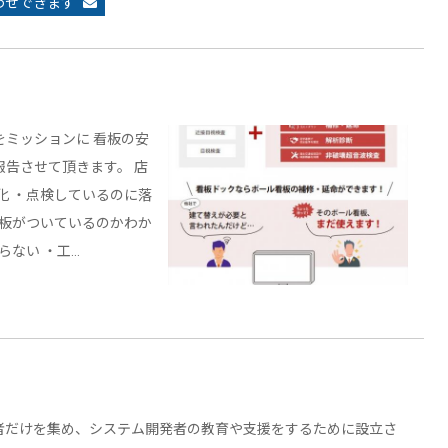
わせできます
ミッションに 看板の安
告させて頂きます。 店
化 ・点検しているのに落
看板がついているのかわか
らない ・工…
者だけを集め、システム開発者の教育や支援をするために設立さ