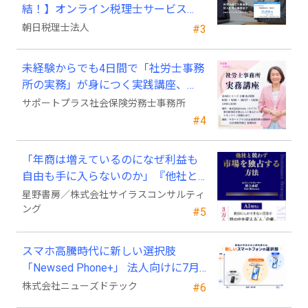
結！】オンライン税理士サービス
「Wiz サポ」
朝日税理士法人
#3
未経験からでも4日間で「社労士事務
所の実務」が身につく実践講座、
2026年9月開講
サポートプラス社会保険労務士事務所
#4
「年商は増えているのになぜ利益も
自由も手に入らないのか」『他社と
競わず 市場を独占する方法』発売
星野書房／株式会社サイラスコンサルティ
ング
#5
スマホ高騰時代に新しい選択肢
「Newsed Phone+」 法人向けに7月
23日から販売開始
株式会社ニューズドテック
#6