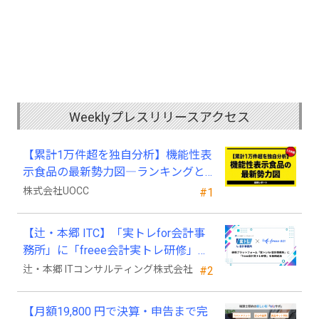
Weeklyプレスリリースアクセス
【累計1万件超を独自分析】機能性表
示食品の最新勢力図―ランキングと
2025年4月以降の変化
株式会社UOCC
#1
【辻・本郷 ITC】「実トレfor会計事
務所」に「freee会計実トレ研修」を
新規追加
辻・本郷 ITコンサルティング株式会社
#2
【月額19,800 円で決算・申告まで完