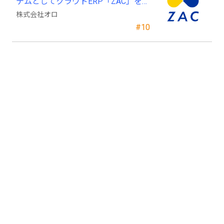
テムとしてクラウドERP「ZAC」を採
用
株式会社オロ
#10