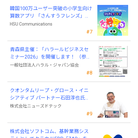
韓国100万ユーザー突破の小学生向け
算数アプリ 「さんすうフレンズ」、
ついに日本上陸!
HSU Communications
#7
青森県主催：「ハラールビジネスセ
ミナー2026」を開催します！ （参加
費無料）
一般社団法人ハラル・ジャパン協会
#8
クオンタムリープ・グロース・イニ
シアティブ パートナー石田淳也氏が
ニューズドテックの戦略顧問に就任
株式会社ニューズドテック
#9
株式会社ソフトコム、基幹業務シス